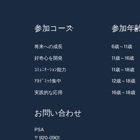
Back
参加コース
参加年
To
Top
将来への成長
6歳～11歳
好奇心を開発
11歳～16歳
ｺﾐｭﾆｹｰｼｮﾝ能力
11歳～18歳
ｱｶﾃﾞﾐｯｸ集中
12歳～18歳
実践的な応用
16歳～18歳
お問い合わせ
PSA
〒920-0901